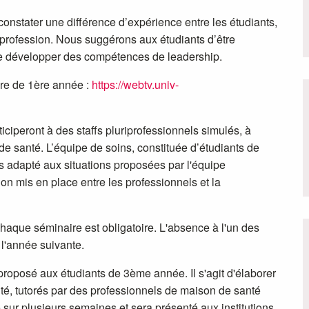
 constater une différence d’expérience entre les étudiants,
r profession. Nous suggérons aux étudiants d’être
de développer des compétences de leadership.
re de 1ère année :
https://webtv.univ-
iciperont à des staffs pluriprofessionnels simulés, à
e santé. L’équipe de soins, constituée d’étudiants de
ins adapté aux situations proposées par l'équipe
n mis en place entre les professionnels et la
chaque séminaire est obligatoire. L'absence à l'un des
e l'année suivante.
roposé aux étudiants de 3ème année. Il s'agit d'élaborer
anté, tutorés par des professionnels de maison de santé
le sur plusieurs semaines et sera présenté aux institutions