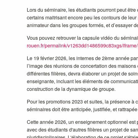
Lors du séminaire
, les étudiants pourront peut être
certains maitrisant encore peu les contours de leu
animateur dans les groupes formés, et d’essayer 
Vous pouvez retrouver la capsule vidéo du séminai
rouen.fr/permalink/v1263dd1486599c83xgs/iframe/
Le 19 février 2026, les internes de 2ème année part
l’image des réunions de concertation des maisons d
différentes filières, devra élaborer un projet de so
enseignante, incluant les éléments de communicatio
construction de la dynamique de groupe.
Pour les promotions 2023 et suites, la présence à 
séminaires doit être anticipée, justifiée, et rattrapé
Cette année 2026, un enseignement optionnel est p
avec des étudiants d'autres filières un projet de s
pluridisciplinaires. L'élaboration de ce projet s'éta